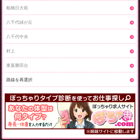
船橋日大前
八千代緑が丘
八千代中央
村上
東葉勝田台
路線を再選択