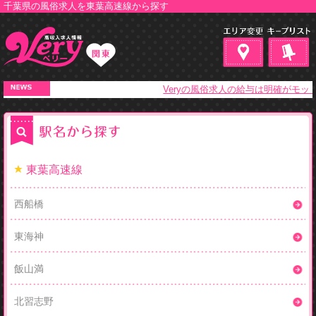
千葉県の風俗求人を東葉高速線から探す
Veryの風俗求人の給与は明確がモッ
東葉高速線
西船橋
東海神
飯山満
北習志野