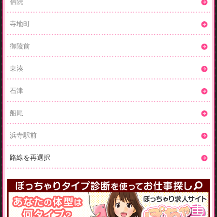
宿院
寺地町
御陵前
東湊
石津
船尾
浜寺駅前
路線を再選択